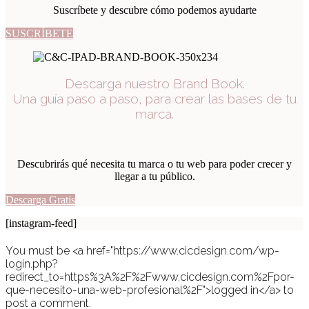
Suscríbete y descubre cómo podemos ayudarte
SUSCRÍBETE
Descarga nuestro Brand Book.
Una guía paso a paso, para crear las bases de tu
marca.
Descubrirás qué necesita tu marca o tu web para poder crecer y
llegar a tu público.
Descarga Gratis
[instagram-feed]
You must be <a href="https://www.cicdesign.com/wp-
login.php?
redirect_to=https%3A%2F%2Fwww.cicdesign.com%2Fpor-
que-necesito-una-web-profesional%2F">logged in</a> to
post a comment.