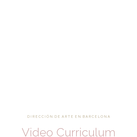
D I R E C C I Ó N D E A R T E E N B A R C E L O N A
Video Curriculum