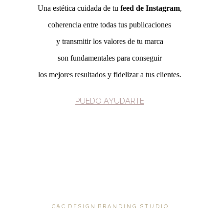
Una estética cuidada de tu
feed
de Instagram
,
coherencia entre todas tus publicaciones
y transmitir los valores de tu marca
son fundamentales para conseguir
los mejores resultados y fidelizar a tus clientes.
PUEDO AYUDARTE
C & C D E S I G N B R A N D I N G S T U D I O