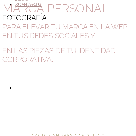
MARCA PERSONAL
CONTACTO
FOTOGRAFÍA
PARA ELEVAR TU MARCA
EN LA WEB,
EN TUS REDES SOCIALES Y
EN LAS PIEZAS DE
TU IDENTIDAD
CORPORATIVA.
C & C D E S I G N B R A N D I N G S T U D I O