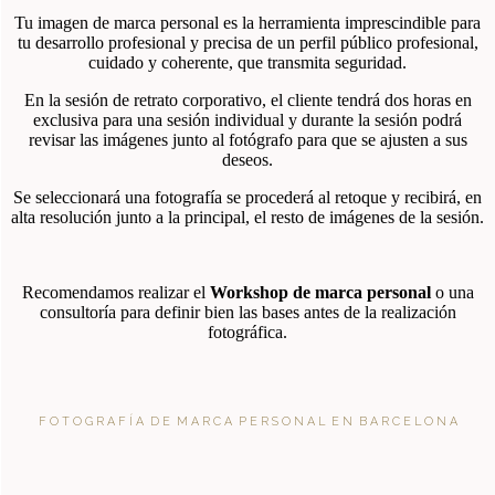
Tu imagen de marca personal es la herramienta imprescindible para
tu desarrollo profesional y precisa de un perfil público profesional,
cuidado y coherente, que transmita seguridad.
En la sesión de retrato corporativo, el cliente tendrá dos horas en
exclusiva para una sesión individual y durante la sesión podrá
revisar las imágenes junto al fotógrafo para que se ajusten a sus
deseos.
Se seleccionará una fotografía se procederá al retoque y recibirá, en
alta resolución junto a la principal, el resto de imágenes de la sesión.
Recomendamos realizar el
Workshop de marca personal
o una
consultoría para definir bien las bases antes de la realización
fotográfica.
F O T O G R A F Í A D E M A R C A P E R S O N A L E N B A R C E L O N A