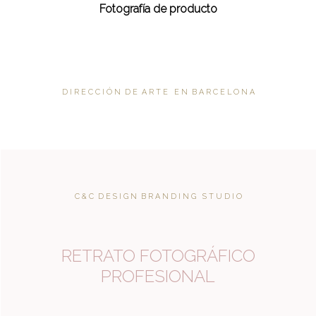
Fotografía de producto
D I R E C C I Ó N D E A R T E E N B A R C E L O N A
C & C D E S I G N B R A N D I N G S T U D I O
RETRATO FOTOGRÁFICO
PROFESIONAL