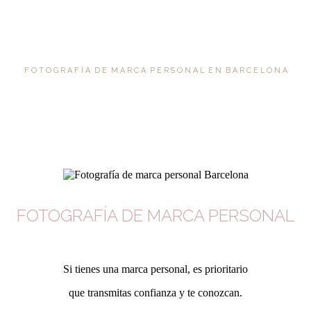
F O T O G R A F Í A D E M A R C A P E R S O N A L E N B A R C E L O N A
FOTOGRAFÍA
DE MARCA PERSONAL
Fotografía de marca personal Barcelona.
Si tienes una marca personal, es prioritario
que transmitas confianza y te conozcan.