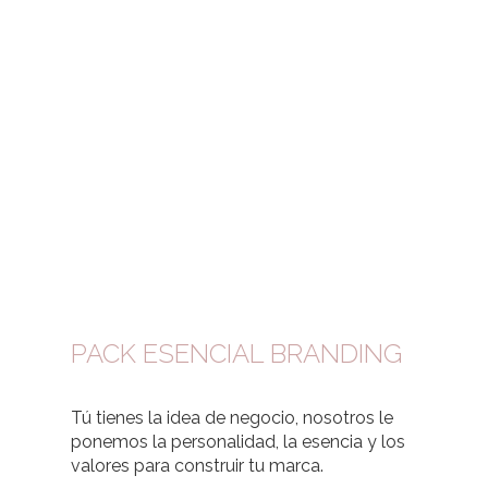
atractiva para elevar tu
negocio.
Servicio completo de branding y diseño para
empresas y emprendedores.
PACK ESENCIAL BRANDING
Tú tienes la idea de negocio, nosotros le
ponemos la personalidad, la esencia y los
valores para construir tu marca.