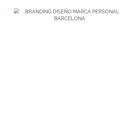
C & C D E S I G N B R A N D I N G S T U D I O
Siente tu Branding como
el corazón de tu marca y
nosotros te
acompañamos para hacer
de éste proceso un éxito.