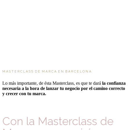
M A S T E R C L A S S D E M A R C A E N B A R C E L O N A
Lo más importante, de ésta Masterclass, es que te dará
la confianza
necesaria a la hora de lanzar tu negocio por el camino correcto
y crecer con tu marca.
Con la Masterclass de