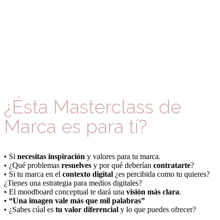
¿Ésta Masterclass de
Marca
es para tí?
• Si
necesitas inspiración
y valores para tu marca.
• ¿Qué problemas
resuelves
y por qué deberían
contratarte
?
• Si tu marca en el
contexto digital
¿es percibida como tu quieres?
¿Tienes una estrategia para medios digitales?
• El moodboard conceptual te dará una
visión más clara
.
•
“Una imagen vale más que mil palabras”
• ¿Sabes cúal es
tu valor diferencial
y lo que puedes ofrecer?