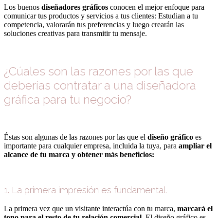
Los buenos
diseñadores gráficos
conocen el mejor enfoque para
comunicar tus productos y servicios a tus clientes: Estudian a tu
competencia, valorarán tus preferencias y luego crearán las
soluciones creativas para transmitir tu mensaje.
¿Cúales son las razones por las que
deberías contratar a una diseñadora
gráfica para tu negocio?
Éstas son algunas de las razones por las que el
diseño gráfico
es
importante para cualquier empresa, incluida la tuya, para
ampliar el
alcance de tu marca y obtener más beneficios:
1. La primera impresión es fundamental.
La primera vez que un visitante interactúa con tu marca,
marcará el
tono para el resto de tu relación comercial
. El diseño gráfico es