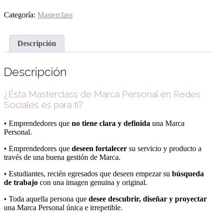
en
Redes
Categoría:
Masterclass
Sociales
cantidad
Descripción
Descripción
¿Ésta Masterclass de Marca Personal en Redes
Sociales es para tí?
• Emprendedores que
no tiene clara y definida
una Marca
Personal.
• Emprendedores que
deseen fortalecer
su servicio y producto a
través de una buena gestión de Marca.
• Estudiantes, recién egresados que deseen empezar su
búsqueda
de trabajo
con una imagen genuina y original.
• Toda aquella persona que
desee descubrir, diseñar y proyectar
una Marca Personal única e irrepetible.